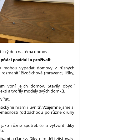
matický den na téma domov.
pňáci povídali a prožívali:
k mohou vypadat domovy v různých
rozmanití živočichové (mravenci, lišky,
m voní jejich domov. Stavily obydlí
hitekti a tvořily modely svých domků.
vířat.
ickými hrami i uvnitř. Vzájemně jsme si
domácnosti (od záchodu po různé druhy
jako různé spotřebiče a vytvořit díky
i."
hami a články. Díky nim děti zjišťovaly,