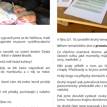
 vypravili jsme se do Náhlova, malé
V říjnu (21. 10.) proběhl druhý te
Krajanské muzeum vystěhovalectví
Během tematického dne si
prvostu
í se narodili na území dnešní České
Co všechno znamená domov, ja
štěstí v daleké Brazílii.
částech světa, jaké momečky mají 
sovy, medvědi...).
identů měl české kořeny?
Děti psaly příběh o tom, po če
kdy se lidi často nepodívali ani
z Kaply. Představily si, že jsou arc
m do Hamburku a z něj se měsíc
Hrály bingo na příbytky domácích z
 které vám dá (nebo levně prodá)
Druhý stupeň pak pokračoval temat
pantomimicky předváděli věci z 
nádobí).
ohl mít předky pocházející z našeho
Pak jsme zkoušeli vydávat zvuky 
tomu "zvukovou krajinu domácnost
ůbec nic.
Ve druhé části jsme pracovali s kni