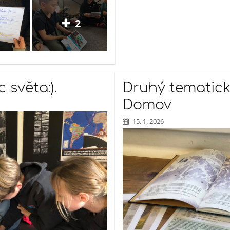
2
 světa:).
Druhý tematic
Domov
15. 1. 2026