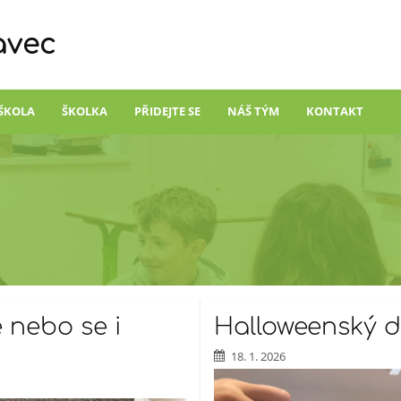
avec
ŠKOLA
ŠKOLKA
PŘIDEJTE SE
NÁŠ TÝM
KONTAKT
 nebo se i
Halloweenský 
18. 1. 2026