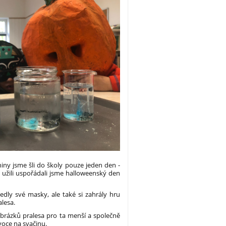
iny jsme šli do školy pouze jeden den -
 užili uspořádali jsme halloweenský den
dly své masky, ale také si zahrály hru
alesa.
 obrázků pralesa pro ta menší a společně
voce na svačinu.