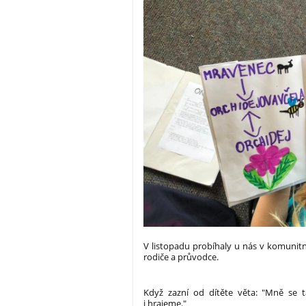
V listopadu probíhaly u nás v komunitní 
rodiče a průvodce.
Když zazní od dítěte věta: "Mně se ta
i hrajeme."