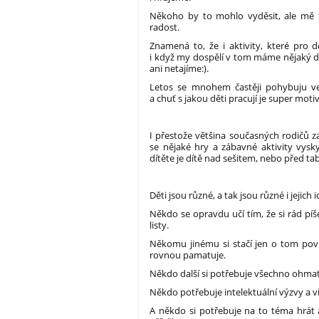
Někoho by to mohlo vyděsit, ale mě t
radost.
Znamená to, že i aktivity, které pro d
i když my dospělí v tom máme nějaký d
ani netajíme:).
Letos se mnohem častěji pohybuju ve 
a chuť s jakou děti pracují je super motivu
I přestože většina současných rodičů z
se nějaké hry a zábavné aktivity vysk
dítěte je dítě nad sešitem, nebo před tab
Děti jsou různé, a tak jsou různé i jejich
Někdo se opravdu učí tím, že si rád píš
listy.
Někomu jinému si stačí jen o tom povíd
rovnou pamatuje.
Někdo další si potřebuje všechno ohmata
Někdo potřebuje intelektuální výzvy a vi
A někdo si potřebuje na to téma hrát 