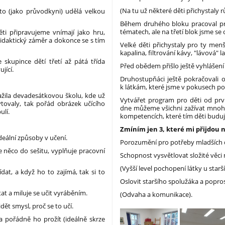
(Na tu už některé děti přichystaly 
o (jako průvodkyni) udělá velkou
Během druhého bloku pracoval pr
tématech, ale na třetí blok jsme se o
ěti připravujeme vnímají jako hru,
idaktický záměr a dokonce se s tím
Velké děti přichystaly pro ty men
kapalina, filtrování kávy, "lávová"
skupince dětí třetí až pátá třída
Před obědem přišlo ještě vyhláše
jící.
Druhostupňáci ještě pokračovali o
k látkám, které jsme v pokusech pou
ažila devadesátkovou školu, kde už
Vytvářet program pro děti od prv
ytovaly, tak pořád obrázek učícího
dne můžeme všichni zažívat mnohem
ulí.
kompetencích, které tím děti budují,
Zmíním jen 3, které mi přijdou n
 ideální způsoby v učení.
Porozumění pro potřeby mladších d
e něco do sešitu, vyplňuje pracovní
Schopnost vysvětlovat složité věc
(Vyšší level pochopení látky u starší
at, a když ho to zajímá, tak si to
Oslovit staršího spolužáka a popro
t a miluje se učit vyráběním.
(Odvaha a komunikace).
dět smysl, proč se to učí.
a pořádně ho prožít (ideálně skrze