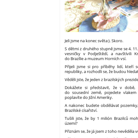
Jeli jsme na konec světa:). Skoro.
S dětmi z druhého stupně jsme se 4. 11.
vesničky v Podještědí, a navštívili 
do Brazílie a muzeum Horních vsí.
Přijeli jsme si pro příběhy lidí, kteř
republiky, a rozhodli se, že budou hledat 
Věděli jste, že jeden z brazilských prez
Dokážete si představit, že v době, 
do sousední země, pojedete vlake
poplavíte do Jižní Ameriky.
A nakonec budete obdělávat pozemky,
Brazilské císařství.
Tušili jste, že by 1 milión Brazilců m
území?
Přiznám se, že já jsem z toho nevěděla v