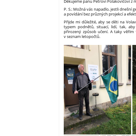
Děkujeme panu Petrovi Polakovičovi z m
P. S.: Možná vás napadlo, jestli dnešní 
a povídání bez průzných projekcí a efek
Přijde mi důležité, aby se děti na Vola
typem podnětů, situací, lidí, tak, a
přirozený způsob učení. A taky věřím 
v seznam letopočtů.