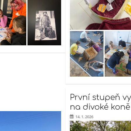
První stupeň vy
na divoké koně
14. 1. 2026