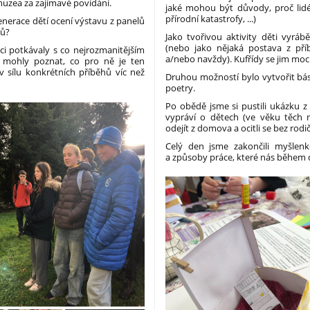
uzea za zajímavé povídání.
jaké mohou být důvody, proč lidé
přírodní katastrofy, ...)
generace dětí ocení výstavu z panelů
tů?
Jako tvořivou aktivity děti vyráb
(nebo jako nějaká postava z příb
vci potkávaly s co nejrozmanitějším
a/nebo navždy). Kufřídy se jim moc
by mohly poznat, co pro ně je ten
v sílu konkrétních příběhů víc než
Druhou možností bylo vytvořit b
poetry.
Po obědě jsme si pustili ukázku z
vypráví o dětech (ve věku těch 
odejít z domova a ocitli se bez rodi
Celý den jsme zakončili myšle
a způsoby práce, které nás během d