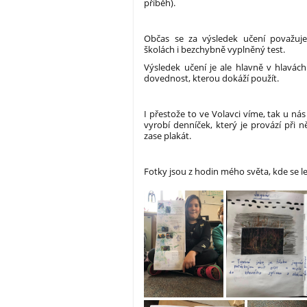
příběh).
Občas se za výsledek učení považuje 
školách i bezchybně vyplněný test.
Výsledek učení je ale hlavně v hlavác
dovednost, kterou dokáží použít.
I přestože to ve Volavci víme, tak u nás d
vyrobí denníček, který je provází při n
zase plakát.
Fotky jsou z hodin mého světa, kde se l