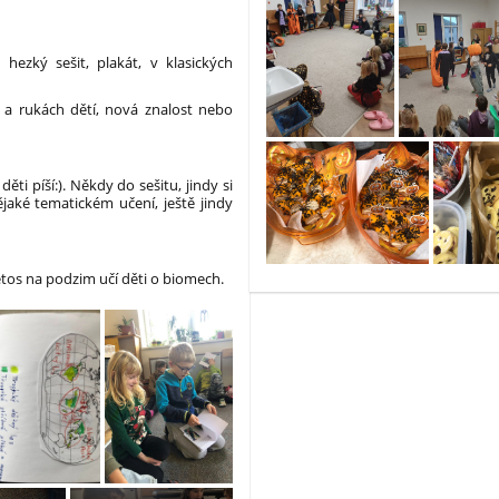
hezký sešit, plakát, v klasických
h a rukách dětí, nová znalost nebo
ěti píší:). Někdy do sešitu, jindy si
ějaké tematickém učení, ještě jindy
etos na podzim učí děti o biomech.