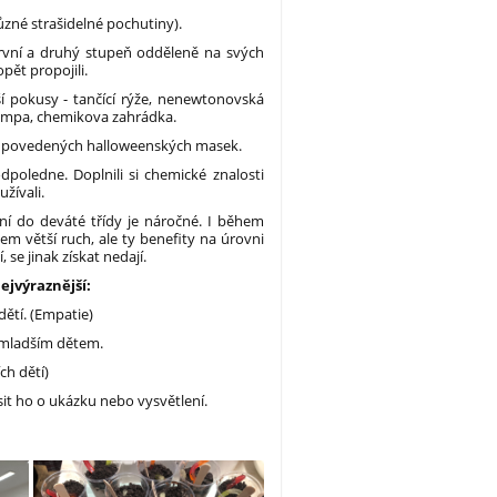
různé strašidelné pochutiny).
vní a druhý stupeň odděleně na svých
pět propojili.
ší pokusy - tančící rýže, nenewtonovská
 lampa, chemikova zahrádka.
ní povedených halloweenských masek.
dpoledne. Doplnili si chemické znalosti
žívali.
ní do deváté třídy je náročné. I během
 větší ruch, ale ty benefity na úrovni
 se jinak získat nedají.
ejvýraznější:
ětí. (Empatie)
i mladším dětem.
ch dětí)
sit ho o ukázku nebo vysvětlení.