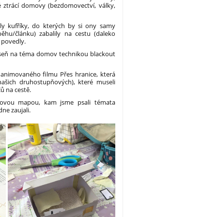
 ztrácí domovy (bezdomovectví, války,
ěly kufříky, do kterých by si ony samy
ěhu/článku) zabalily na cestu (daleko
 povedly.
áseň na téma domov technikou blackout
 animovaného filmu Přes hranice, která
našich druhostupňových), které museli
čů na cestě.
nkovou mapou, kam jsme psali témata
ne zaujali.