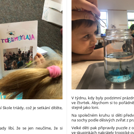
V týdnu, kdy byly podzimní prázdn
ve čtvrtek. Abychom si to pořádně
stejně jako loni.
škole triády, což je setkání dítěte,
Na společném kruhu si děti předve
na sochy podle děsivých zvířat z pr
Velké děti pak připravily puzzle z
dy líbí, že se jen neučíme, že si
ve skupinkách nakrájely tropické o