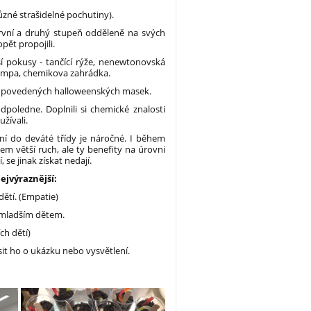
různé strašidelné pochutiny).
vní a druhý stupeň odděleně na svých
pět propojili.
ší pokusy - tančící rýže, nenewtonovská
 lampa, chemikova zahrádka.
ní povedených halloweenských masek.
dpoledne. Doplnili si chemické znalosti
žívali.
ní do deváté třídy je náročné. I během
 větší ruch, ale ty benefity na úrovni
 se jinak získat nedají.
ejvýraznější:
ětí. (Empatie)
i mladším dětem.
ch dětí)
sit ho o ukázku nebo vysvětlení.