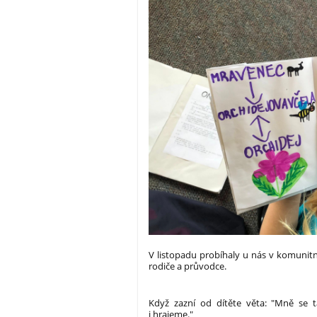
V listopadu probíhaly u nás v komunitní 
rodiče a průvodce.
Když zazní od dítěte věta: "Mně se ta
i hrajeme."