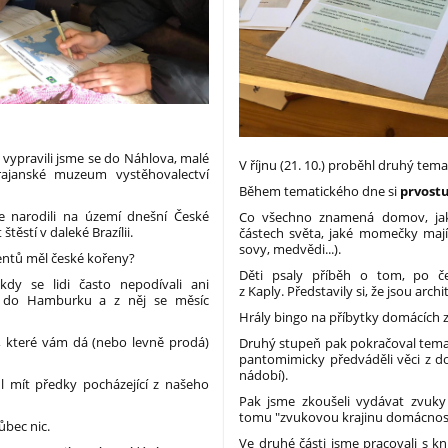
 vypravili jsme se do Náhlova, malé
V říjnu (21. 10.) proběhl druhý te
Krajanské muzeum vystěhovalectví
Během tematického dne si
prvostu
í se narodili na území dnešní České
Co všechno znamená domov, ja
štěstí v daleké Brazílii.
částech světa, jaké momečky mají 
sovy, medvědi...).
identů měl české kořeny?
Děti psaly příběh o tom, po če
kdy se lidi často nepodívali ani
z Kaply. Představily si, že jsou arc
m do Hamburku a z něj se měsíc
Hrály bingo na příbytky domácích z
 které vám dá (nebo levně prodá)
Druhý stupeň pak pokračoval temat
pantomimicky předváděli věci z 
nádobí).
ohl mít předky pocházející z našeho
Pak jsme zkoušeli vydávat zvuky 
tomu "zvukovou krajinu domácnost
ůbec nic.
Ve druhé části jsme pracovali s kni