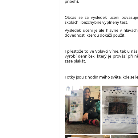
příběh).
Občas se za výsledek učení považuje 
školách i bezchybně vyplněný test.
Výsledek učení je ale hlavně v hlavác
dovednost, kterou dokáží použít.
I přestože to ve Volavci víme, tak u nás d
vyrobí denníček, který je provází při n
zase plakát.
Fotky jsou z hodin mého světa, kde se l