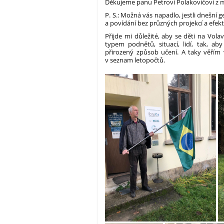
Děkujeme panu Petrovi Polakovičovi z m
P. S.: Možná vás napadlo, jestli dnešní 
a povídání bez průzných projekcí a efek
Přijde mi důležité, aby se děti na Vola
typem podnětů, situací, lidí, tak, a
přirozený způsob učení. A taky věřím 
v seznam letopočtů.