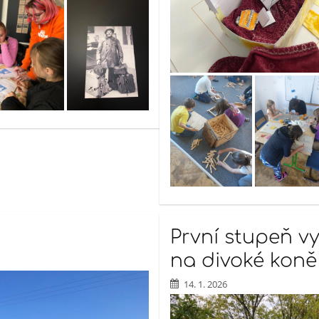
První stupeň vy
na divoké koně
14. 1. 2026