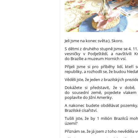
Jeli jsme na konec světa:). Skoro.
S dětmi z druhého stupně jsme se 4. 11.
vesničky v Podještědí, a navštívili 
do Brazílie a muzeum Horních vsí.
Přijeli jsme si pro příběhy lidí, kteř
republiky, a rozhodli se, že budou hledat 
Věděli jste, že jeden z brazilských prez
Dokážete si představit, že v době, 
do sousední země, pojedete vlake
poplavíte do Jižní Ameriky.
A nakonec budete obdělávat pozemky,
Brazilské císařství.
Tušili jste, že by 1 milión Brazilců m
území?
Přiznám se, že já jsem z toho nevěděla v