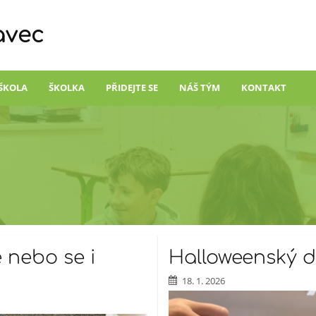
avec
ŠKOLA
ŠKOLKA
PŘIDEJTE SE
NÁŠ TÝM
KONTAKT
 nebo se i
Halloweenský 
18. 1. 2026