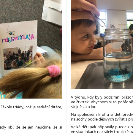
V týdnu, kdy byly podzimní prázdn
ve čtvrtek. Abychom si to pořádně
stejně jako loni.
škole triády, což je setkání dítěte,
Na společném kruhu si děti předve
na sochy podle děsivých zvířat z pr
Velké děti pak připravily puzzle z
dy líbí, že se jen neučíme, že si
ve skupinkách nakrájely tropické o