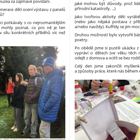
uzea za zajímavé povídání.
jaké mohou být důvody, proč lidé
přírodní katastrofy, ...)
generace dětí ocení výstavu z panelů
tů?
Jako tvořivou aktivity děti vyráb
(nebo jako nějaká postava z příb
vci potkávaly s co nejrozmanitějším
a/nebo navždy). Kufřídy se jim moc
by mohly poznat, co pro ně je ten
v sílu konkrétních příběhů víc než
Druhou možností bylo vytvořit b
poetry.
Po obědě jsme si pustili ukázku z
vypráví o dětech (ve věku těch 
odejít z domova a ocitli se bez rodi
Celý den jsme zakončili myšle
a způsoby práce, které nás během d