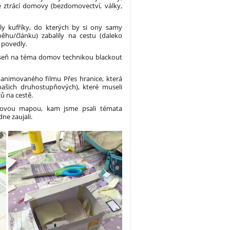
 ztrácí domovy (bezdomovectví, války,
ěly kufříky, do kterých by si ony samy
ěhu/článku) zabalily na cestu (daleko
 povedly.
áseň na téma domov technikou blackout
 animovaného filmu Přes hranice, která
našich druhostupňových), které museli
čů na cestě.
nkovou mapou, kam jsme psali témata
ne zaujali.