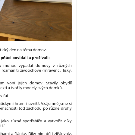
matický den na téma domov.
pňáci povídali a prožívali:
k mohou vypadat domovy v různých
rozmanití živočichové (mravenci, lišky,
m voní jejich domov. Stavily obydlí
hitekti a tvořily modely svých domků.
vířat.
ickými hrami i uvnitř. Vzájemně jsme si
domácnosti (od záchodu po různé druhy
jako různé spotřebiče a vytvořit díky
i."
hami a články. Díky nim děti zjišťovaly,