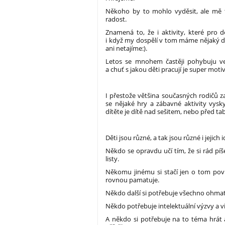
Někoho by to mohlo vyděsit, ale mě t
radost.
Znamená to, že i aktivity, které pro d
i když my dospělí v tom máme nějaký d
ani netajíme:).
Letos se mnohem častěji pohybuju ve 
a chuť s jakou děti pracují je super motivu
I přestože většina současných rodičů z
se nějaké hry a zábavné aktivity vysk
dítěte je dítě nad sešitem, nebo před tab
Děti jsou různé, a tak jsou různé i jejich
Někdo se opravdu učí tím, že si rád píš
listy.
Někomu jinému si stačí jen o tom povíd
rovnou pamatuje.
Někdo další si potřebuje všechno ohmata
Někdo potřebuje intelektuální výzvy a vi
A někdo si potřebuje na to téma hrát 