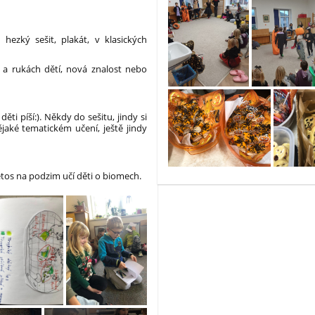
hezký sešit, plakát, v klasických
h a rukách dětí, nová znalost nebo
ěti píší:). Někdy do sešitu, jindy si
ějaké tematickém učení, ještě jindy
etos na podzim učí děti o biomech.