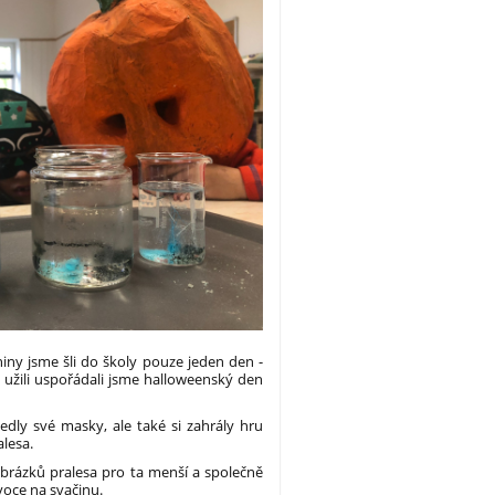
iny jsme šli do školy pouze jeden den -
 užili uspořádali jsme halloweenský den
dly své masky, ale také si zahrály hru
alesa.
 obrázků pralesa pro ta menší a společně
voce na svačinu.