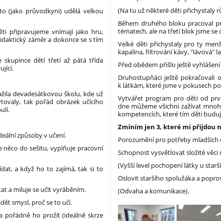
(Na tu už některé děti přichystaly 
o (jako průvodkyni) udělá velkou
Během druhého bloku pracoval pr
tématech, ale na třetí blok jsme se o
ěti připravujeme vnímají jako hru,
idaktický záměr a dokonce se s tím
Velké děti přichystaly pro ty men
kapalina, filtrování kávy, "lávová"
skupince dětí třetí až pátá třída
Před obědem přišlo ještě vyhláše
jící.
Druhostupňáci ještě pokračovali o
k látkám, které jsme v pokusech pou
ažila devadesátkovou školu, kde už
Vytvářet program pro děti od prv
ytovaly, tak pořád obrázek učícího
dne můžeme všichni zažívat mnohem
ulí.
kompetencích, které tím děti budují,
Zmíním jen 3, které mi přijdou n
 ideální způsoby v učení.
Porozumění pro potřeby mladších d
e něco do sešitu, vyplňuje pracovní
Schopnost vysvětlovat složité věc
(Vyšší level pochopení látky u starší
at, a když ho to zajímá, tak si to
Oslovit staršího spolužáka a popro
t a miluje se učit vyráběním.
(Odvaha a komunikace).
dět smysl, proč se to učí.
a pořádně ho prožít (ideálně skrze