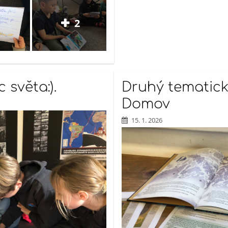
2
 světa:).
Druhý tematic
Domov
15. 1. 2026