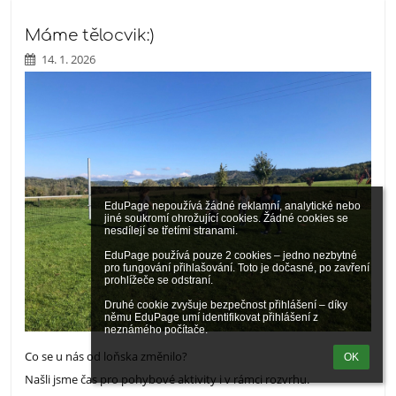
Máme tělocvik:)
14. 1. 2026
EduPage nepoužívá žádné reklamní, analytické nebo 
jiné soukromí ohrožující cookies. Žádné cookies se 
nesdílejí se třetími stranami.

EduPage používá pouze 2 cookies – jedno nezbytné 
pro fungování přihlašování. Toto je dočasné, po zavření 
prohlížeče se odstraní.

Druhé cookie zvyšuje bezpečnost přihlášení – díky 
němu EduPage umí identifikovat přihlášení z 
neznámého počítače.
Co se u nás od loňska změnilo?
OK
Našli jsme čas pro pohybové aktivity i v rámci rozvrhu.