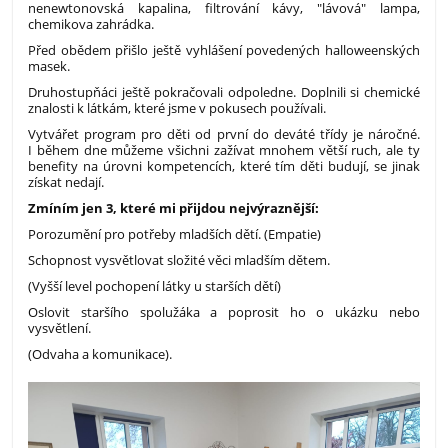
nenewtonovská kapalina, filtrování kávy, "lávová" lampa,
chemikova zahrádka.
Před obědem přišlo ještě vyhlášení povedených halloweenských
masek.
Druhostupňáci ještě pokračovali odpoledne. Doplnili si chemické
znalosti k látkám, které jsme v pokusech používali.
Vytvářet program pro děti od první do deváté třídy je náročné.
I během dne můžeme všichni zažívat mnohem větší ruch, ale ty
benefity na úrovni kompetencích, které tím děti budují, se jinak
získat nedají.
Zmíním jen 3, které mi přijdou nejvýraznější:
Porozumění pro potřeby mladších dětí. (Empatie)
Schopnost vysvětlovat složité věci mladším dětem.
(Vyšší level pochopení látky u starších dětí)
Oslovit staršího spolužáka a poprosit ho o ukázku nebo
vysvětlení.
(Odvaha a komunikace).