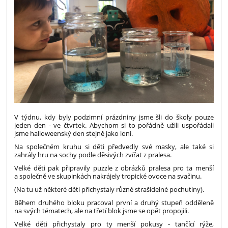
V týdnu, kdy byly podzimní prázdniny jsme šli do školy pouze
jeden den - ve čtvrtek. Abychom si to pořádně užili uspořádali
jsme halloweenský den stejně jako loni.
Na společném kruhu si děti předvedly své masky, ale také si
zahrály hru na sochy podle děsivých zvířat z pralesa.
Velké děti pak připravily puzzle z obrázků pralesa pro ta menší
a společně ve skupinkách nakrájely tropické ovoce na svačinu.
(Na tu už některé děti přichystaly různé strašidelné pochutiny).
Během druhého bloku pracoval první a druhý stupeň odděleně
na svých tématech, ale na třetí blok jsme se opět propojili.
Velké děti přichystaly pro ty menší pokusy - tančící rýže,