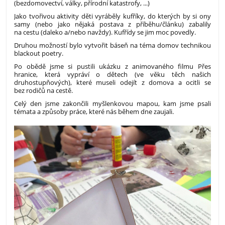
(bezdomovectví, války, přírodní katastrofy, ...)
Jako tvořivou aktivity děti vyráběly kufříky, do kterých by si ony
samy (nebo jako nějaká postava z příběhu/článku) zabalily
na cestu (daleko a/nebo navždy). Kufřídy se jim moc povedly.
Druhou možností bylo vytvořit báseň na téma domov technikou
blackout poetry.
Po obědě jsme si pustili ukázku z animovaného filmu Přes
hranice, která vypráví o dětech (ve věku těch našich
druhostupňových), které museli odejít z domova a ocitli se
bez rodičů na cestě.
Celý den jsme zakončili myšlenkovou mapou, kam jsme psali
témata a způsoby práce, které nás během dne zaujali.