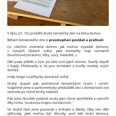
V říjnu (21. 10.) proběhl druhý tematický den na téma domov.
Během tematického dne si
prvostupňáci povídali a prožívali:
Co všechno znamená domov, jak mohou vypadat domovy
v různých částech světa, jaké momečky mají rozmanití
živočichové (mravenci, lišky, sovy, medvědi...).
Děti psaly příběh o tom, po čem voní jejich domov. Stavily obydlí
z Kaply. Představily si, že jsou architekti a tvořily modely svých
domků.
Hrály bingo na příbytky domácích zvířat.
Druhý stupeň pak pokračoval tematickými hrami i uvnitř.
Vzájemně jsme si pantomimicky předváděli věci z domácnosti (od
záchodu po různé druhy nádobí).
Pak jsme zkoušeli vydávat zvuky jako různé spotřebiče a vytvořit
díky tomu "zvukovou krajinu domácnosti."
Ve druhé části jsme pracovali s knihami a články. Díky nim děti
zjišťovaly, jaké mohou být důvody, proč lidé ztrácí domovy