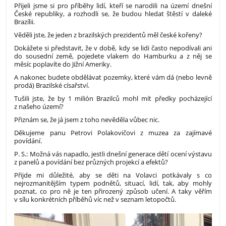
Přijeli jsme si pro příběhy lidí, kteří se narodili na území dnešní
České republiky, a rozhodli se, že budou hledat štěstí v daleké
Brazílii.
Věděli jste, že jeden z brazilských prezidentů měl české kořeny?
Dokážete si představit, že v době, kdy se lidi často nepodívali ani
do sousední země, pojedete vlakem do Hamburku a z něj se
měsíc poplavíte do Jižní Ameriky.
A nakonec budete obdělávat pozemky, které vám dá (nebo levně
prodá) Brazilské císařství.
Tušili jste, že by 1 milión Brazilců mohl mít předky pocházející
z našeho území?
Přiznám se, že já jsem z toho nevěděla vůbec nic.
Děkujeme panu Petrovi Polakovičovi z muzea za zajímavé
povídání.
P. S.: Možná vás napadlo, jestli dnešní generace dětí ocení výstavu
z panelů a povídání bez průzných projekcí a efektů?
Přijde mi důležité, aby se děti na Volavci potkávaly s co
nejrozmanitějším typem podnětů, situací, lidí, tak, aby mohly
poznat, co pro ně je ten přirozený způsob učení. A taky věřím
v sílu konkrétních příběhů víc než v seznam letopočtů.