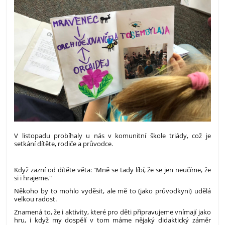
V listopadu probíhaly u nás v komunitní škole triády, což je
setkání dítěte, rodiče a průvodce.
Když zazní od dítěte věta: "Mně se tady líbí, že se jen neučíme, že
si i hrajeme."
Někoho by to mohlo vyděsit, ale mě to (jako průvodkyni) udělá
velkou radost.
Znamená to, že i aktivity, které pro děti připravujeme vnímají jako
hru, i když my dospělí v tom máme nějaký didaktický záměr