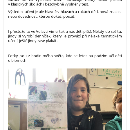
v klasických školách i bezchybně vyplněný test.
Výsledek učení je ale hlavně v hlavách a rukách dětí, nová znalost
nebo dovednost, kterou dokáží použít.
I přestože to ve Volavci víme, tak u nás děti píší:). Někdy do sešitu,
jindy si vyrobí denníček, který je provází při nějaké tematickém
učení, ještě jindy zase plakát.
Fotky jsou z hodin mého světa, kde se letos na podzim učí děti
o biomech.