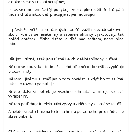
a dokonce se s tím ani netajíme:).
Letos se mnohem častěji pohybuju ve skupince dětí třetí až pátá
třída a chuť s jakou děti pracují je super motivující.
I přestože většina současných rodičů zažila devadesátkovou
školu, kde už se nějaké hry a zábavné aktivity vyskytovaly, tak
pořád obrázek učícího dítěte je dítě nad sešitem, nebo před
tabulí.
Děti jsou různé, a tak jsou různé i jejich ideální způsoby v učení.
Někdo se opravdu učí tím, že si rád píše něco do sešitu, vyplňuje
pracovní listy.
Někomu jinému si stačí jen o tom povídat, a když ho to zajímá,
tak si to rovnou pamatuje.
Někdo další si potřebuje všechno ohmatat a miluje se učit
vyráběním.
Někdo potřebuje intelektuální výzvy a vidět smysl, proč se to učí.
A někdo si potřebuje na to téma hrát a pořádně ho prožít (ideálně
skrze příběh).
Občas se za výsledek učení považuje hezký sešit, plakát,