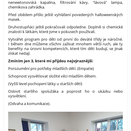
nenewtonovská kapalina, filtrování kávy, "lávová" lampa,
chemikova zahrádka.
Před obědem přišlo ještě vyhlášení povedených halloweenských
masek.
Druhostupňáci ještě pokračovali odpoledne. Doplnili si chemické
znalosti k látkám, které jsme v pokusech používali.
Vytvářet program pro děti od první do deváté třídy je náročné.
I během dne můžeme všichni zažívat mnohem větší ruch, ale ty
benefity na úrovni kompetencích, které tím děti budují, se jinak
získat nedají.
Zmíním jen 3, které mi přijdou nejvýraznější:
Porozumění pro potřeby mladších dětí. (Empatie)
Schopnost vysvětlovat složité věci mladším dětem.
(Vyšší level pochopení látky u starších dětí)
Oslovit staršího spolužáka a poprosit ho o ukázku nebo
vysvětlení.
(Odvaha a komunikace).