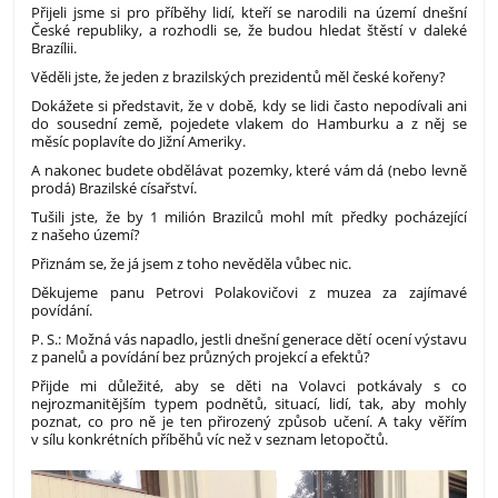
Přijeli jsme si pro příběhy lidí, kteří se narodili na území dnešní
České republiky, a rozhodli se, že budou hledat štěstí v daleké
Brazílii.
Věděli jste, že jeden z brazilských prezidentů měl české kořeny?
Dokážete si představit, že v době, kdy se lidi často nepodívali ani
do sousední země, pojedete vlakem do Hamburku a z něj se
měsíc poplavíte do Jižní Ameriky.
A nakonec budete obdělávat pozemky, které vám dá (nebo levně
prodá) Brazilské císařství.
Tušili jste, že by 1 milión Brazilců mohl mít předky pocházející
z našeho území?
Přiznám se, že já jsem z toho nevěděla vůbec nic.
Děkujeme panu Petrovi Polakovičovi z muzea za zajímavé
povídání.
P. S.: Možná vás napadlo, jestli dnešní generace dětí ocení výstavu
z panelů a povídání bez průzných projekcí a efektů?
Přijde mi důležité, aby se děti na Volavci potkávaly s co
nejrozmanitějším typem podnětů, situací, lidí, tak, aby mohly
poznat, co pro ně je ten přirozený způsob učení. A taky věřím
v sílu konkrétních příběhů víc než v seznam letopočtů.