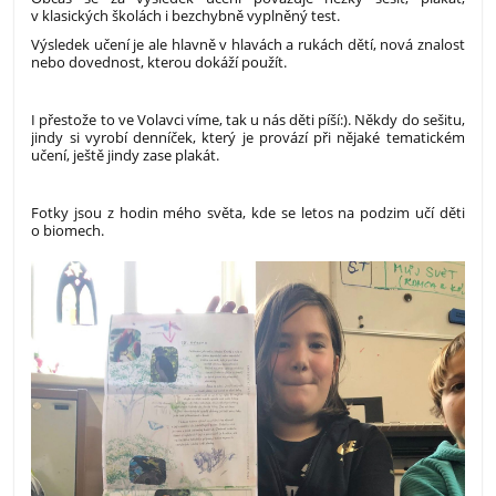
v klasických školách i bezchybně vyplněný test.
Výsledek učení je ale hlavně v hlavách a rukách dětí, nová znalost
nebo dovednost, kterou dokáží použít.
I přestože to ve Volavci víme, tak u nás děti píší:). Někdy do sešitu,
jindy si vyrobí denníček, který je provází při nějaké tematickém
učení, ještě jindy zase plakát.
Fotky jsou z hodin mého světa, kde se letos na podzim učí děti
o biomech.