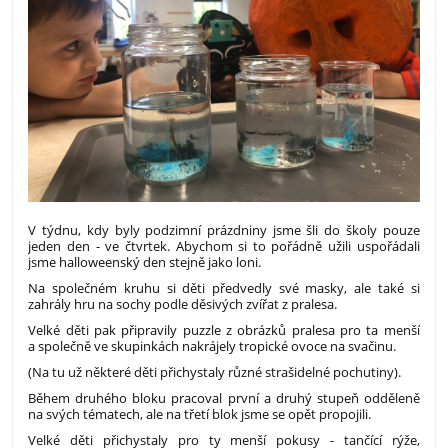
V týdnu, kdy byly podzimní prázdniny jsme šli do školy pouze
jeden den - ve čtvrtek. Abychom si to pořádně užili uspořádali
jsme halloweenský den stejně jako loni.
Na společném kruhu si děti předvedly své masky, ale také si
zahrály hru na sochy podle děsivých zvířat z pralesa.
Velké děti pak připravily puzzle z obrázků pralesa pro ta menší
a společně ve skupinkách nakrájely tropické ovoce na svačinu.
(Na tu už některé děti přichystaly různé strašidelné pochutiny).
Během druhého bloku pracoval první a druhý stupeň odděleně
na svých tématech, ale na třetí blok jsme se opět propojili.
Velké děti přichystaly pro ty menší pokusy - tančící rýže,