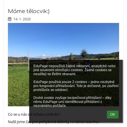
Máme tělocvik:)
14. 1. 2026
EduPage nepoužívá žádné reklamní, analytické nebo 
jiné soukromí ohrožující cookies. Žádné cookies se 
nesdílejí se třetími stranami.

EduPage používá pouze 2 cookies – jedno nezbytné 
pro fungování přihlašování. Toto je dočasné, po zavření 
prohlížeče se odstraní.

Druhé cookie zvyšuje bezpečnost přihlášení – díky 
němu EduPage umí identifikovat přihlášení z 
neznámého počítače.
Co se u nás od loňska změnilo?
OK
Našli jsme čas pro pohybové aktivity i v rámci rozvrhu.