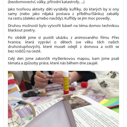
(bezdomovectví, války, přírodní katastrofy, ...)
Jako tvořivou aktivity děti vyráběly kufříky, do kterých by si ony
samy (nebo jako nějaká postava z příběhu/článku) zabalily
na cestu (daleko a/nebo navždy). Kufřídy se jim moc povedly.
Druhou možností bylo vytvořit báseň na téma domov technikou
blackout poetry.
Po obědě jsme si pustili ukázku z animovaného filmu Přes
hranice, která vypráví o dětech (ve věku těch našich
druhostupňových), které museli odejít z domova a ocitli se
bez rodičů na cestě.
Celý den jsme zakončili myšlenkovou mapou, kam jsme psali
témata a způsoby práce, které nás během dne zaujali.