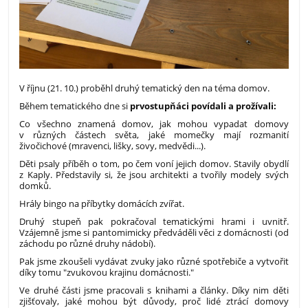
V říjnu (21. 10.) proběhl druhý tematický den na téma domov.
Během tematického dne si
prvostupňáci povídali a prožívali:
Co všechno znamená domov, jak mohou vypadat domovy
v různých částech světa, jaké momečky mají rozmanití
živočichové (mravenci, lišky, sovy, medvědi...).
Děti psaly příběh o tom, po čem voní jejich domov. Stavily obydlí
z Kaply. Představily si, že jsou architekti a tvořily modely svých
domků.
Hrály bingo na příbytky domácích zvířat.
Druhý stupeň pak pokračoval tematickými hrami i uvnitř.
Vzájemně jsme si pantomimicky předváděli věci z domácnosti (od
záchodu po různé druhy nádobí).
Pak jsme zkoušeli vydávat zvuky jako různé spotřebiče a vytvořit
díky tomu "zvukovou krajinu domácnosti."
Ve druhé části jsme pracovali s knihami a články. Díky nim děti
zjišťovaly, jaké mohou být důvody, proč lidé ztrácí domovy