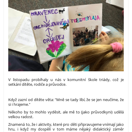
V listopadu probíhaly u nás v komunitní škole triády, což je
setkání dítěte, rodiče a průvodce.
Když zazní od dítěte věta: "Mně se tady líbí, že se jen neučíme, že
si i hrajeme."
Někoho by to mohlo vyděsit, ale mě to (jako průvodkyni) udělá
velkou radost.
Znamená to, že i aktivity, které pro děti připravujeme vnímají jako
hru, i když my dospělí v tom máme nějaký didaktický záměr