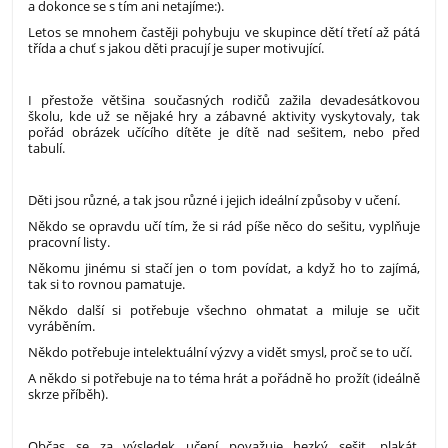
a dokonce se s tím ani netajíme:).
Letos se mnohem častěji pohybuju ve skupince dětí třetí až pátá
třída a chuť s jakou děti pracují je super motivující.
I přestože většina současných rodičů zažila devadesátkovou
školu, kde už se nějaké hry a zábavné aktivity vyskytovaly, tak
pořád obrázek učícího dítěte je dítě nad sešitem, nebo před
tabulí.
Děti jsou různé, a tak jsou různé i jejich ideální způsoby v učení.
Někdo se opravdu učí tím, že si rád píše něco do sešitu, vyplňuje
pracovní listy.
Někomu jinému si stačí jen o tom povídat, a když ho to zajímá,
tak si to rovnou pamatuje.
Někdo další si potřebuje všechno ohmatat a miluje se učit
vyráběním.
Někdo potřebuje intelektuální výzvy a vidět smysl, proč se to učí.
A někdo si potřebuje na to téma hrát a pořádně ho prožít (ideálně
skrze příběh).
Občas se za výsledek učení považuje hezký sešit, plakát,