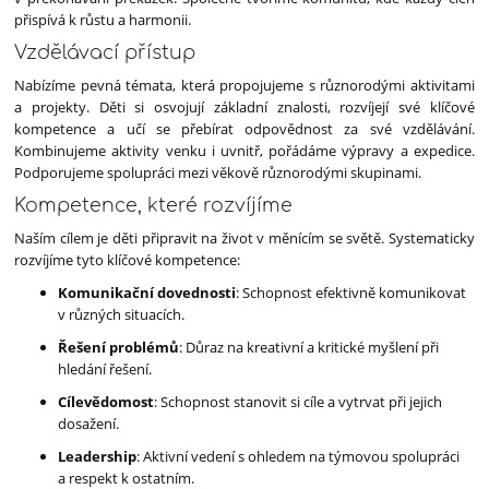
přispívá k růstu a harmonii.
Vzdělávací přístup
Nabízíme pevná témata, která propojujeme s různorodými aktivitami
a projekty. Děti si osvojují základní znalosti, rozvíjejí své klíčové
kompetence a učí se přebírat odpovědnost za své vzdělávání.
Kombinujeme aktivity venku i uvnitř, pořádáme výpravy a expedice.
Podporujeme spolupráci mezi věkově různorodými skupinami.
Kompetence, které rozvíjíme
Naším cílem je děti připravit na život v měnícím se světě. Systematicky
rozvíjíme tyto klíčové kompetence:
Komunikační dovednosti
: Schopnost efektivně komunikovat
v různých situacích.
Řešení problémů
: Důraz na kreativní a kritické myšlení při
hledání řešení.
Cílevědomost
: Schopnost stanovit si cíle a vytrvat při jejich
dosažení.
Leadership
: Aktivní vedení s ohledem na týmovou spolupráci
a respekt k ostatním.