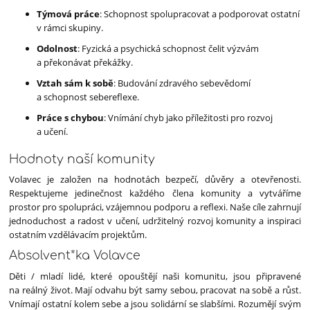
Týmová práce
: Schopnost spolupracovat a podporovat ostatní
v rámci skupiny.
Odolnost
: Fyzická a psychická schopnost čelit výzvám
a překonávat překážky.
Vztah sám k sobě
: Budování zdravého sebevědomí
a schopnost sebereflexe.
Práce s chybou
: Vnímání chyb jako příležitosti pro rozvoj
a učení.
Hodnoty naší komunity
Volavec je založen na hodnotách bezpečí, důvěry a otevřenosti.
Respektujeme jedinečnost každého člena komunity a vytváříme
prostor pro spolupráci, vzájemnou podporu a reflexi. Naše cíle zahrnují
jednoduchost a radost v učení, udržitelný rozvoj komunity a inspiraci
ostatním vzdělávacím projektům.
Absolvent*ka Volavce
Děti / mladí lidé, které opouštějí naši komunitu, jsou připravené
na reálný život. Mají odvahu být samy sebou, pracovat na sobě a růst.
Vnímají ostatní kolem sebe a jsou solidární se slabšími. Rozumějí svým