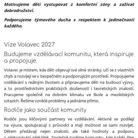
Motivujeme děti vystupovat z komfortní zóny a zažívat
dobrodružství.
Podporujeme týmového ducha s respektem k jedinečnosti
každého.
Vize Volavec 2027
Budujeme vzdělávací komunitu, která inspiruje
a propojuje.
Volavec je místem, kde děti objevují své silné stránky, učí se z vlastních
chyb a rozvíjejí se v bezpečném a podporujícím prostředí. Propojujeme
vzdělávání s reálným životem a připravujeme děti na budoucí výzvy,
a to prostřednictvím praktických zkušeností i teoretických znalostí.
Pracujeme společně na dobrém klimatu ve škole a mezilidských
vztazích. Řešíme vzniklé problémy a jednáme přímo.
Rodiče jako součást komunity
Rodiče jsou klíčovými partnery ve vzdělávání. Aktivně se podílejí
na výuce, spolupracují s průvodci a mají možnost se sami rozvíjet.
Dětem předávají nejen znalosti, ale také hodnoty a podporu
v překonávání překážek. Společně tvoříme komunitu, kde každý člen