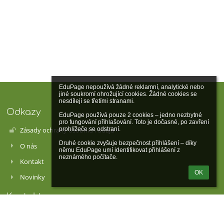
EduPage nepoužívá žádné reklamní, analytické nebo 
jiné soukromí ohrožující cookies. Žádné cookies se 
nesdílejí se třetími stranami.

Odkazy
EduPage používá pouze 2 cookies – jedno nezbytné 
pro fungování přihlašování. Toto je dočasné, po zavření 
prohlížeče se odstraní.

Zásady ochrany osobních údajů
Druhé cookie zvyšuje bezpečnost přihlášení – díky 
O nás
němu EduPage umí identifikovat přihlášení z 
neznámého počítače.
Kontakt
OK
Novinky
Kontakty
Škola Volavec